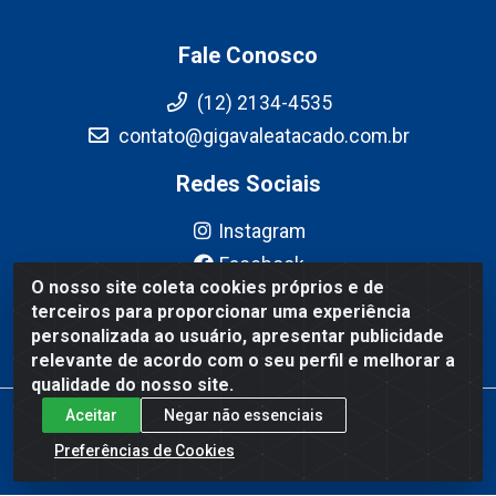
Fale Conosco
(12) 2134-4535
contato@gigavaleatacado.com.br
Redes Sociais
Instagram
Facebook
O nosso site coleta cookies próprios e de
YouTube
terceiros para proporcionar uma experiência
Linkedin
personalizada ao usuário, apresentar publicidade
relevante de acordo com o seu perfil e melhorar a
qualidade do nosso site.
Aceitar
Negar não essenciais
Gigavale Atacado - Av. Pedro Friggi, 451 - Vista Verde, São José
dos Campos/SP - CEP 12223-430 - CNPJ 08.978.600/0004-83
Preferências de Cookies