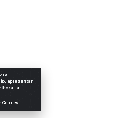
para
io, apresentar
elhorar a
e Cookies