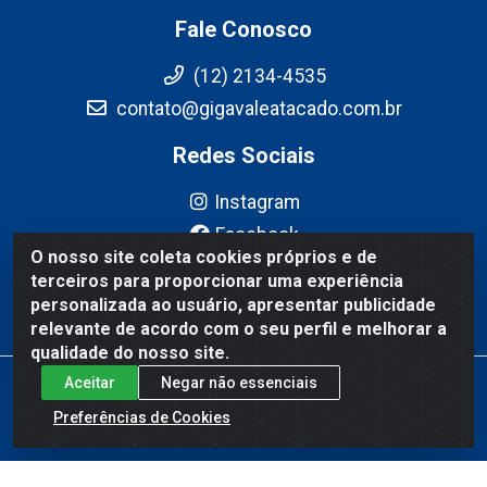
Fale Conosco
(12) 2134-4535
contato@gigavaleatacado.com.br
Redes Sociais
Instagram
Facebook
O nosso site coleta cookies próprios e de
YouTube
terceiros para proporcionar uma experiência
Linkedin
personalizada ao usuário, apresentar publicidade
relevante de acordo com o seu perfil e melhorar a
qualidade do nosso site.
Aceitar
Negar não essenciais
Gigavale Atacado - Av. Pedro Friggi, 451 - Vista Verde, São José
dos Campos/SP - CEP 12223-430 - CNPJ 08.978.600/0004-83
Preferências de Cookies