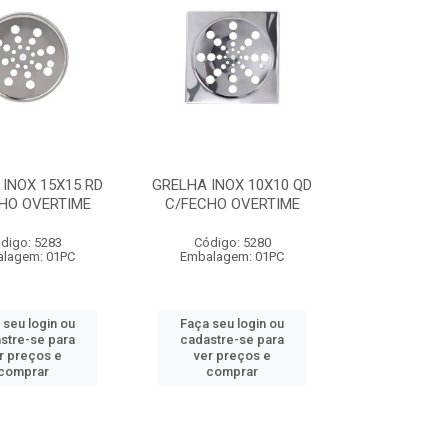
INOX 15X15 RD
GRELHA INOX 10X10 QD
HO OVERTIME
C/FECHO OVERTIME
digo: 5283
Código: 5280
lagem: 01PC
Embalagem: 01PC
 seu login ou
Faça seu login ou
stre-se para
cadastre-se para
r preços e
ver preços e
comprar
comprar