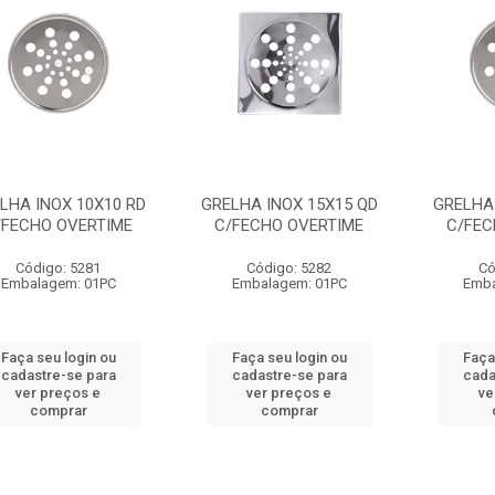
LHA INOX 10X10 RD
GRELHA INOX 15X15 QD
GRELHA 
/FECHO OVERTIME
C/FECHO OVERTIME
C/FEC
Código: 5281
Código: 5282
Có
Embalagem: 01PC
Embalagem: 01PC
Emba
Faça seu login ou
Faça seu login ou
Faça
cadastre-se para
cadastre-se para
cada
ver preços e
ver preços e
ve
comprar
comprar