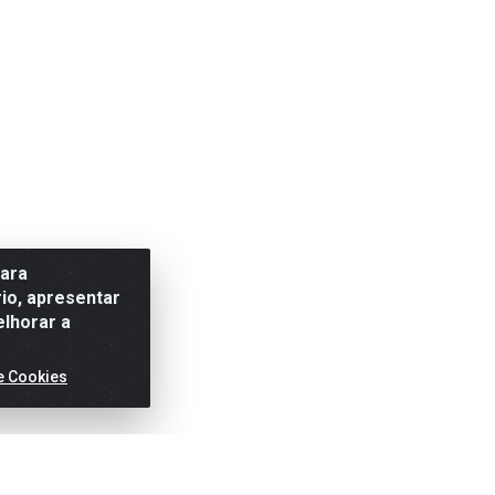
para
io, apresentar
elhorar a
e Cookies