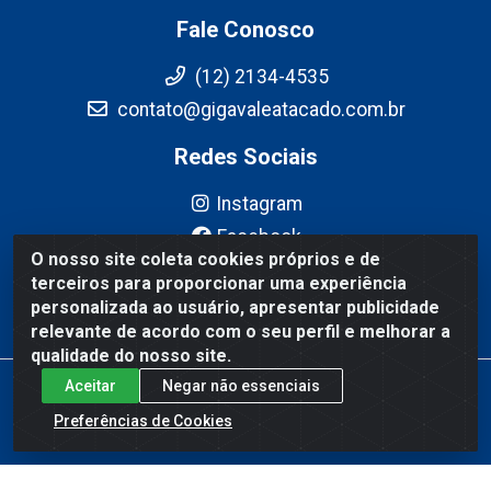
Fale Conosco
(12) 2134-4535
contato@gigavaleatacado.com.br
Redes Sociais
Instagram
Facebook
O nosso site coleta cookies próprios e de
YouTube
terceiros para proporcionar uma experiência
Linkedin
personalizada ao usuário, apresentar publicidade
relevante de acordo com o seu perfil e melhorar a
qualidade do nosso site.
Aceitar
Negar não essenciais
Gigavale Atacado - Av. Pedro Friggi, 451 - Vista Verde, São José
dos Campos/SP - CEP 12223-430 - CNPJ 08.978.600/0004-83
Preferências de Cookies