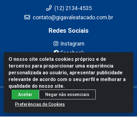
(12) 2134-4535
contato@gigavaleatacado.com.br
Redes Sociais
Instagram
Facebook
O nosso site coleta cookies próprios e de
YouTube
terceiros para proporcionar uma experiência
Linkedin
personalizada ao usuário, apresentar publicidade
relevante de acordo com o seu perfil e melhorar a
qualidade do nosso site.
Aceitar
Negar não essenciais
Gigavale Atacado - Av. Pedro Friggi, 451 - Vista Verde, São José
dos Campos/SP - CEP 12223-430 - CNPJ 08.978.600/0004-83
Preferências de Cookies