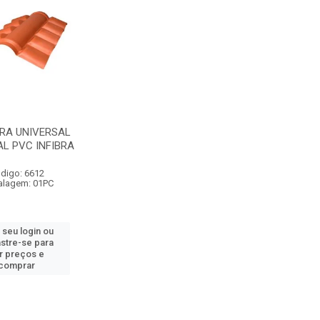
RA UNIVERSAL
L PVC INFIBRA
digo: 6612
lagem: 01PC
 seu login ou
stre-se para
r preços e
comprar