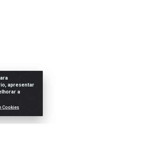
para
io, apresentar
elhorar a
e Cookies