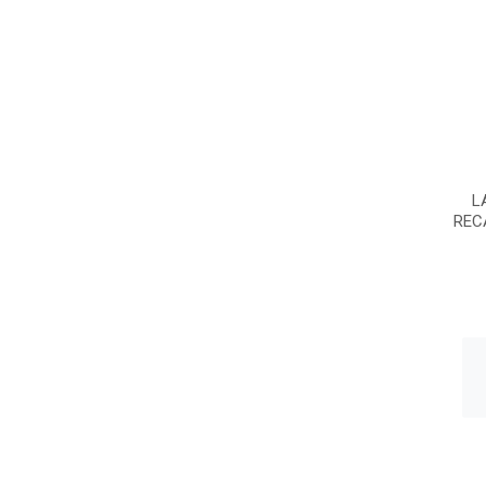
L
REC