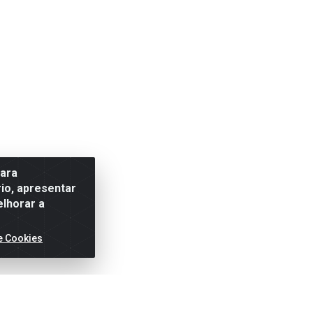
para
io, apresentar
elhorar a
e Cookies