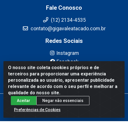
Fale Conosco
(12) 2134-4535
contato@gigavaleatacado.com.br
Redes Sociais
Instagram
Facebook
O nosso site coleta cookies próprios e de
YouTube
terceiros para proporcionar uma experiência
Linkedin
personalizada ao usuário, apresentar publicidade
relevante de acordo com o seu perfil e melhorar a
qualidade do nosso site.
Aceitar
Negar não essenciais
Gigavale Atacado - Av. Pedro Friggi, 451 - Vista Verde, São José
dos Campos/SP - CEP 12223-430 - CNPJ 08.978.600/0004-83
Preferências de Cookies