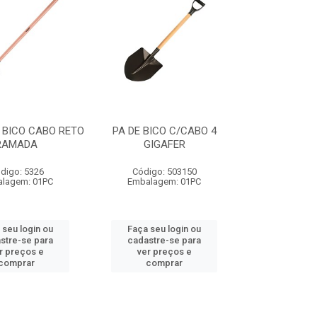
 BICO CABO RETO
PA DE BICO C/CABO 4
RAMADA
GIGAFER
digo: 5326
Código: 503150
lagem: 01PC
Embalagem: 01PC
 seu login ou
Faça seu login ou
stre-se para
cadastre-se para
r preços e
ver preços e
comprar
comprar