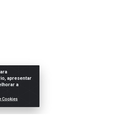
para
io, apresentar
elhorar a
e Cookies