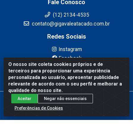
Fale Conosco
(12) 2134-4535
contato@gigavaleatacado.com.br
Redes Sociais
Instagram
Facebook
O nosso site coleta cookies próprios e de
YouTube
terceiros para proporcionar uma experiência
Linkedin
personalizada ao usuário, apresentar publicidade
relevante de acordo com o seu perfil e melhorar a
qualidade do nosso site.
Aceitar
Negar não essenciais
Gigavale Atacado - Av. Pedro Friggi, 451 - Vista Verde, São José
dos Campos/SP - CEP 12223-430 - CNPJ 08.978.600/0004-83
Preferências de Cookies