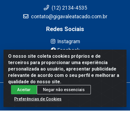
(12) 2134-4535
contato@gigavaleatacado.com.br
Redes Sociais
Instagram
Facebook
O nosso site coleta cookies próprios e de
YouTube
terceiros para proporcionar uma experiência
Linkedin
personalizada ao usuário, apresentar publicidade
relevante de acordo com o seu perfil e melhorar a
qualidade do nosso site.
Aceitar
Negar não essenciais
Gigavale Atacado - Av. Pedro Friggi, 451 - Vista Verde, São José
dos Campos/SP - CEP 12223-430 - CNPJ 08.978.600/0004-83
Preferências de Cookies