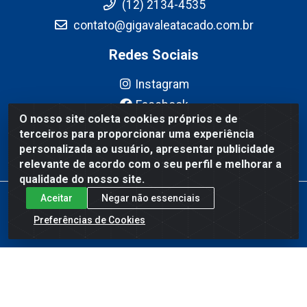
(12) 2134-4535
contato@gigavaleatacado.com.br
Redes Sociais
Instagram
Facebook
O nosso site coleta cookies próprios e de
YouTube
terceiros para proporcionar uma experiência
Linkedin
personalizada ao usuário, apresentar publicidade
relevante de acordo com o seu perfil e melhorar a
qualidade do nosso site.
Aceitar
Negar não essenciais
Gigavale Atacado - Av. Pedro Friggi, 451 - Vista Verde, São José
dos Campos/SP - CEP 12223-430 - CNPJ 08.978.600/0004-83
Preferências de Cookies