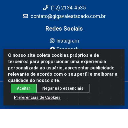
(12) 2134-4535
contato@gigavaleatacado.com.br
Redes Sociais
Instagram
Facebook
O nosso site coleta cookies próprios e de
YouTube
terceiros para proporcionar uma experiência
Linkedin
personalizada ao usuário, apresentar publicidade
relevante de acordo com o seu perfil e melhorar a
qualidade do nosso site.
Aceitar
Negar não essenciais
Gigavale Atacado - Av. Pedro Friggi, 451 - Vista Verde, São José
dos Campos/SP - CEP 12223-430 - CNPJ 08.978.600/0004-83
Preferências de Cookies