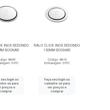
CK INOX REDONDO
RALO CLICK INOX REDONDO
MM BOGNAR
150MM BOGNAR
digo: 8609
Código: 8610
lagem: 01PC
Embalagem: 01PC
 seu login ou
Faça seu login ou
stre-se para
cadastre-se para
r preços e
ver preços e
comprar
comprar