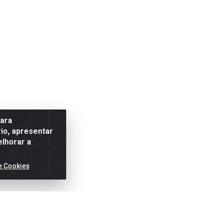
para
io, apresentar
elhorar a
e Cookies