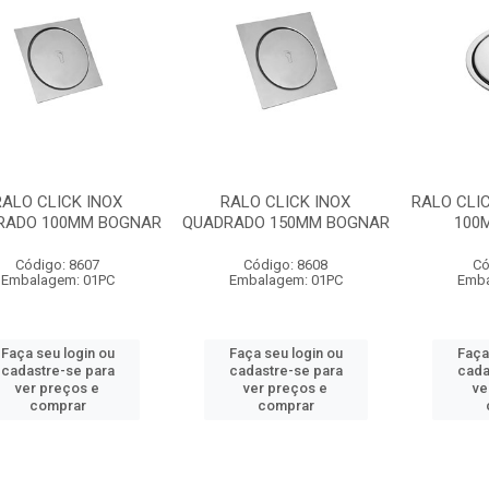
RALO CLICK INOX
RALO CLICK INOX
RALO CLI
RADO 100MM BOGNAR
QUADRADO 150MM BOGNAR
100
Código: 8607
Código: 8608
Có
Embalagem: 01PC
Embalagem: 01PC
Emba
Faça seu login ou
Faça seu login ou
Faça
cadastre-se para
cadastre-se para
cada
ver preços e
ver preços e
ve
comprar
comprar