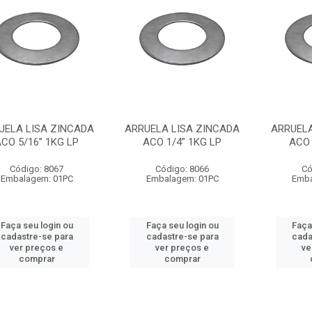
UELA LISA ZINCADA
ARRUELA LISA ZINCADA
ARRUELA
CO 5/16” 1KG LP
ACO 1/4” 1KG LP
ACO 
Código: 8067
Código: 8066
Có
Embalagem: 01PC
Embalagem: 01PC
Emba
Faça seu login ou
Faça seu login ou
Faça
cadastre-se para
cadastre-se para
cada
ver preços e
ver preços e
ve
comprar
comprar