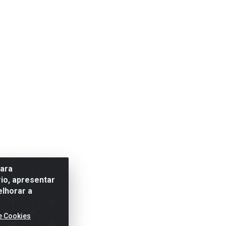
para
io, apresentar
elhorar a
e Cookies