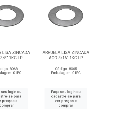
 LISA ZINCADA
ARRUELA LISA ZINCADA
3/8” 1KG LP
ACO 3/16” 1KG LP
digo: 8068
Código: 8065
lagem: 01PC
Embalagem: 01PC
 seu login ou
Faça seu login ou
stre-se para
cadastre-se para
r preços e
ver preços e
comprar
comprar