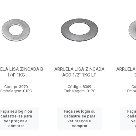
ELA LISA ZINCADA B
ARRUELA LISA ZINCADA
ARRUELA 
1/4” 1KG
ACO 1/2” 1KG LP
Código: 3970
Código: 8069
Có
Embalagem: 01PC
Embalagem: 01PC
Emba
Faça seu login ou
Faça seu login ou
Faça
cadastre-se para
cadastre-se para
cada
ver preços e
ver preços e
ve
comprar
comprar