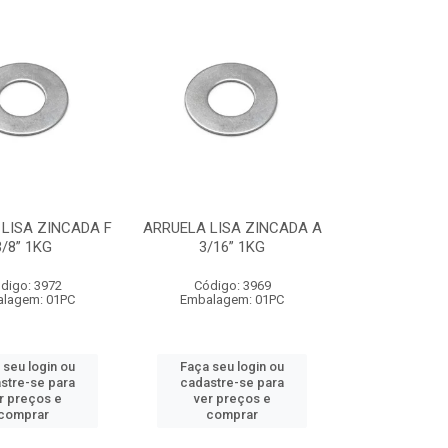
LISA ZINCADA F
ARRUELA LISA ZINCADA A
3/8” 1KG
3/16” 1KG
digo: 3972
Código: 3969
lagem: 01PC
Embalagem: 01PC
 seu login ou
Faça seu login ou
stre-se para
cadastre-se para
r preços e
ver preços e
comprar
comprar