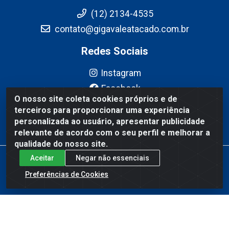
(12) 2134-4535
contato@gigavaleatacado.com.br
Redes Sociais
Instagram
Facebook
O nosso site coleta cookies próprios e de
YouTube
terceiros para proporcionar uma experiência
Linkedin
personalizada ao usuário, apresentar publicidade
relevante de acordo com o seu perfil e melhorar a
qualidade do nosso site.
Aceitar
Negar não essenciais
Gigavale Atacado - Av. Pedro Friggi, 451 - Vista Verde, São José
dos Campos/SP - CEP 12223-430 - CNPJ 08.978.600/0004-83
Preferências de Cookies