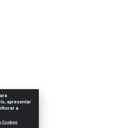
para
io, apresentar
elhorar a
e Cookies