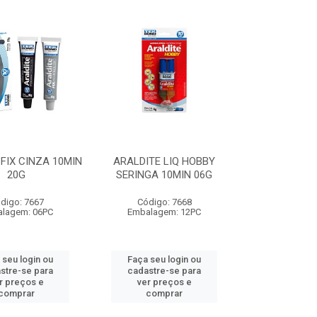
FIX CINZA 10MIN
ARALDITE LIQ HOBBY
20G
SERINGA 10MIN 06G
digo: 7667
Código: 7668
lagem: 06PC
Embalagem: 12PC
 seu login ou
Faça seu login ou
stre-se para
cadastre-se para
r preços e
ver preços e
comprar
comprar