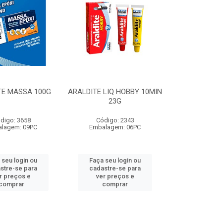
TE MASSA 100G
ARALDITE LIQ HOBBY 10MIN
23G
digo: 3658
Código: 2343
lagem: 09PC
Embalagem: 06PC
 seu login ou
Faça seu login ou
stre-se para
cadastre-se para
r preços e
ver preços e
comprar
comprar