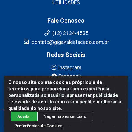
UTILIDADES
Fale Conosco
(12) 2134-4535
contato@gigavaleatacado.com.br
Redes Sociais
Instagram
Facebook
O nosso site coleta cookies próprios e de
YouTube
terceiros para proporcionar uma experiência
Linkedin
personalizada ao usuário, apresentar publicidade
relevante de acordo com o seu perfil e melhorar a
qualidade do nosso site.
Aceitar
Negar não essenciais
Gigavale Atacado - Av. Pedro Friggi, 451 - Vista Verde, São José
dos Campos/SP - CEP 12223-430 - CNPJ 08.978.600/0004-83
Preferências de Cookies