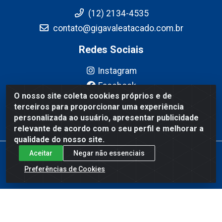
(12) 2134-4535
contato@gigavaleatacado.com.br
Redes Sociais
Instagram
Facebook
O nosso site coleta cookies próprios e de
YouTube
terceiros para proporcionar uma experiência
Linkedin
personalizada ao usuário, apresentar publicidade
relevante de acordo com o seu perfil e melhorar a
qualidade do nosso site.
Aceitar
Negar não essenciais
Gigavale Atacado - Av. Pedro Friggi, 451 - Vista Verde, São José
dos Campos/SP - CEP 12223-430 - CNPJ 08.978.600/0004-83
Preferências de Cookies