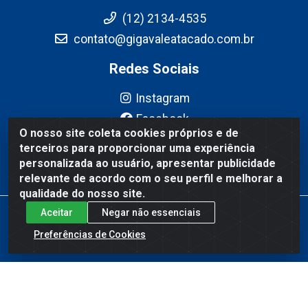
(12) 2134-4535
contato@gigavaleatacado.com.br
Redes Sociais
Instagram
Facebook
O nosso site coleta cookies próprios e de
YouTube
terceiros para proporcionar uma experiência
Linkedin
personalizada ao usuário, apresentar publicidade
relevante de acordo com o seu perfil e melhorar a
qualidade do nosso site.
Aceitar
Negar não essenciais
Gigavale Atacado - Av. Pedro Friggi, 451 - Vista Verde, São José
dos Campos/SP - CEP 12223-430 - CNPJ 08.978.600/0004-83
Preferências de Cookies