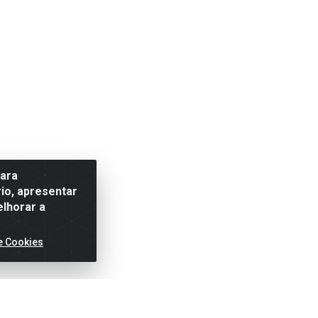
para
io, apresentar
elhorar a
e Cookies