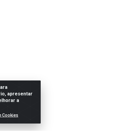
para
io, apresentar
elhorar a
e Cookies