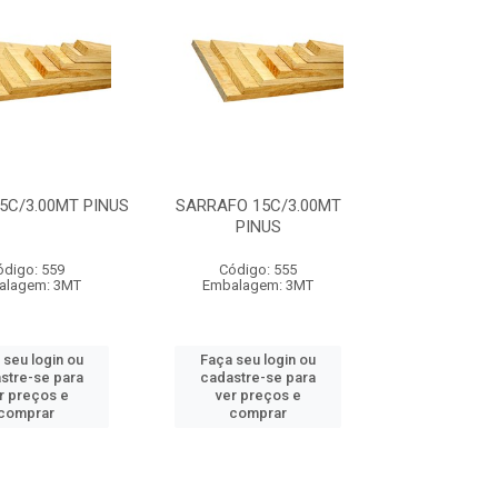
5C/3.00MT PINUS
SARRAFO 15C/3.00MT
PINUS
ódigo: 559
Código: 555
alagem: 3MT
Embalagem: 3MT
 seu login ou
Faça seu login ou
stre-se para
cadastre-se para
r preços e
ver preços e
comprar
comprar