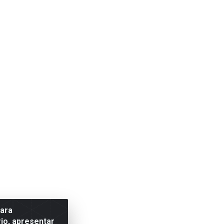
para
io, apresentar