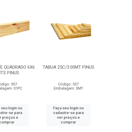
E QUADRADO 6X6
TABUA 25C/3.00MT PINUS
TS PINUS
ódigo: 957
Código: 557
lagem: 01PC
Embalagem: 3MT
 seu login ou
Faça seu login ou
stre-se para
cadastre-se para
r preços e
ver preços e
comprar
comprar