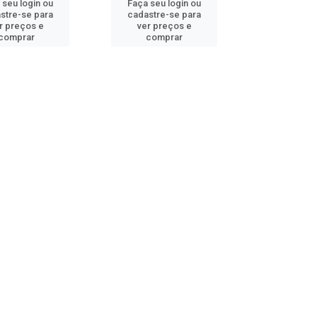
 seu login ou
Faça seu login ou
stre-se para
cadastre-se para
r preços e
ver preços e
comprar
comprar