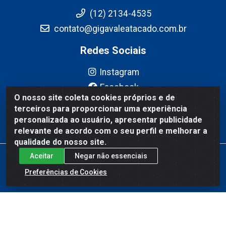
(12) 2134-4535
contato@gigavaleatacado.com.br
Redes Sociais
Instagram
Facebook
O nosso site coleta cookies próprios e de
YouTube
terceiros para proporcionar uma experiência
Linkedin
personalizada ao usuário, apresentar publicidade
relevante de acordo com o seu perfil e melhorar a
qualidade do nosso site.
Aceitar
Negar não essenciais
Gigavale Atacado - Av. Pedro Friggi, 451 - Vista Verde, São José
dos Campos/SP - CEP 12223-430 - CNPJ 08.978.600/0004-83
Preferências de Cookies