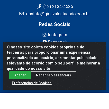
(12) 2134-4535
contato@gigavaleatacado.com.br
Redes Sociais
Instagram
Facebook
O nosso site coleta cookies próprios e de
YouTube
terceiros para proporcionar uma experiência
Linkedin
personalizada ao usuário, apresentar publicidade
relevante de acordo com o seu perfil e melhorar a
qualidade do nosso site.
Aceitar
Negar não essenciais
Gigavale Atacado - Av. Pedro Friggi, 451 - Vista Verde, São José
dos Campos/SP - CEP 12223-430 - CNPJ 08.978.600/0004-83
Preferências de Cookies