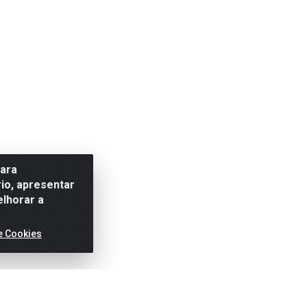
para
io, apresentar
elhorar a
e Cookies