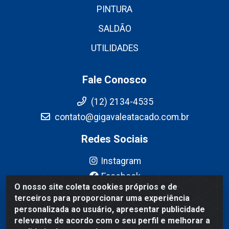
PINTURA
SALDÃO
UTILIDADES
Fale Conosco
(12) 2134-4535
contato@gigavaleatacado.com.br
Redes Sociais
Instagram
Facebook
O nosso site coleta cookies próprios e de
YouTube
terceiros para proporcionar uma experiência
Linkedin
personalizada ao usuário, apresentar publicidade
relevante de acordo com o seu perfil e melhorar a