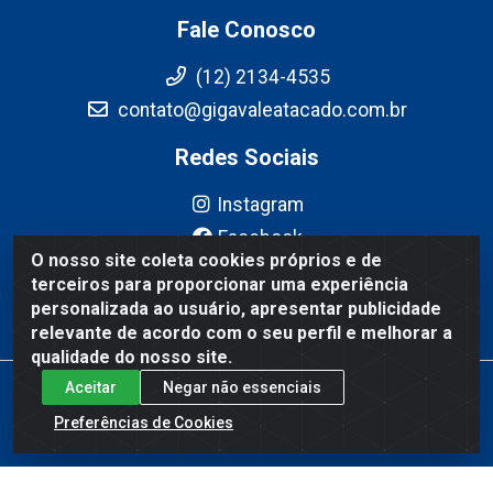
Fale Conosco
(12) 2134-4535
contato@gigavaleatacado.com.br
Redes Sociais
Instagram
Facebook
O nosso site coleta cookies próprios e de
YouTube
terceiros para proporcionar uma experiência
Linkedin
personalizada ao usuário, apresentar publicidade
relevante de acordo com o seu perfil e melhorar a
qualidade do nosso site.
Aceitar
Negar não essenciais
Gigavale Atacado - Av. Pedro Friggi, 451 - Vista Verde, São José
dos Campos/SP - CEP 12223-430 - CNPJ 08.978.600/0004-83
Preferências de Cookies