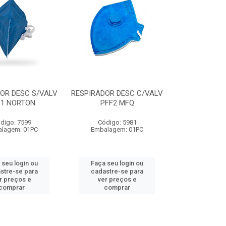
OR DESC S/VALV
RESPIRADOR DESC C/VALV
F1 NORTON
PFF2 MFQ
digo: 7599
Código: 5981
lagem: 01PC
Embalagem: 01PC
 seu login ou
Faça seu login ou
stre-se para
cadastre-se para
r preços e
ver preços e
comprar
comprar