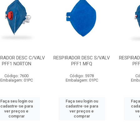
IRADOR DESC C/VALV
RESPIRADOR DESC S/VALV
RESPIRAD
PFF1 NORTON
PFF1 MFQ
PF
Código: 7600
Código: 5978
Có
Embalagem: 01PC
Embalagem: 01PC
Emba
Faça seu login ou
Faça seu login ou
Faça
cadastre-se para
cadastre-se para
cada
ver preços e
ver preços e
ve
comprar
comprar