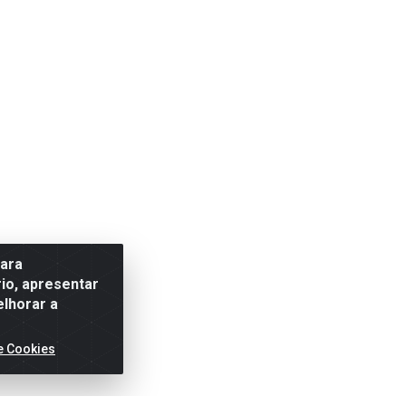
para
io, apresentar
elhorar a
e Cookies