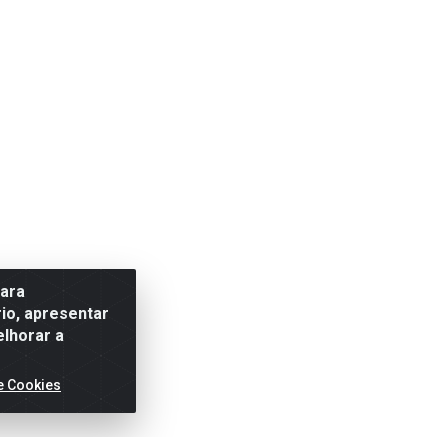
para
io, apresentar
elhorar a
e Cookies