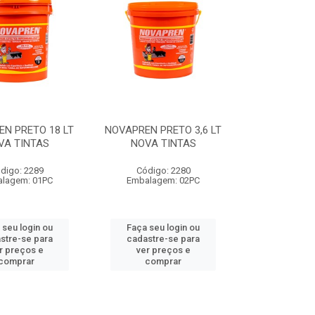
N PRETO 18 LT
NOVAPREN PRETO 3,6 LT
VA TINTAS
NOVA TINTAS
digo: 2289
Código: 2280
lagem: 01PC
Embalagem: 02PC
 seu login ou
Faça seu login ou
stre-se para
cadastre-se para
r preços e
ver preços e
comprar
comprar