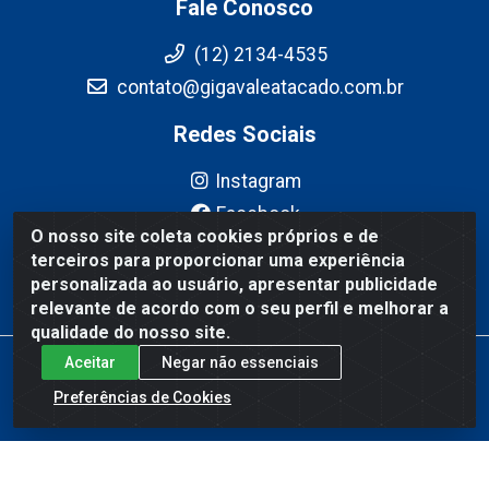
Fale Conosco
(12) 2134-4535
contato@gigavaleatacado.com.br
Redes Sociais
Instagram
Facebook
O nosso site coleta cookies próprios e de
YouTube
terceiros para proporcionar uma experiência
Linkedin
personalizada ao usuário, apresentar publicidade
relevante de acordo com o seu perfil e melhorar a
qualidade do nosso site.
Aceitar
Negar não essenciais
Gigavale Atacado - Av. Pedro Friggi, 451 - Vista Verde, São José
dos Campos/SP - CEP 12223-430 - CNPJ 08.978.600/0004-83
Preferências de Cookies