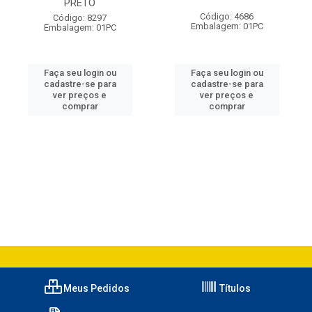
PRETO
Código: 4686
Código: 8297
Embalagem: 01PC
Embalagem: 01PC
Faça seu login ou
Faça seu login ou
cadastre-se para
cadastre-se para
ver preços e
ver preços e
comprar
comprar
Meus Pedidos
Títulos