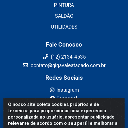
PINTURA
SALDÃO
UTILIDADES
Fale Conosco
(12) 2134-4535
contato@gigavaleatacado.com.br
Redes Sociais
Instagram
Facebook
O nosso site coleta cookies próprios e de
YouTube
terceiros para proporcionar uma experiência
Linkedin
personalizada ao usuário, apresentar publicidade
relevante de acordo com o seu perfil e melhorar a