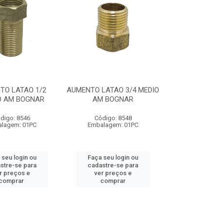
TO LATAO 1/2
AUMENTO LATAO 3/4 MEDIO
O AM BOGNAR
AM BOGNAR
digo: 8546
Código: 8548
lagem: 01PC
Embalagem: 01PC
 seu login ou
Faça seu login ou
stre-se para
cadastre-se para
r preços e
ver preços e
comprar
comprar