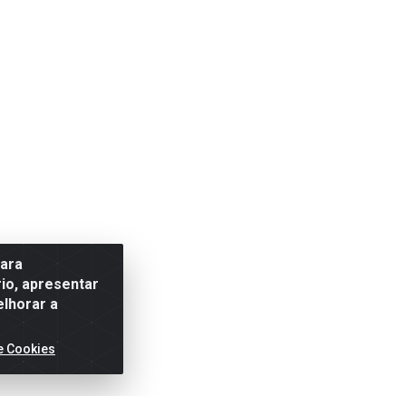
para
io, apresentar
elhorar a
e Cookies