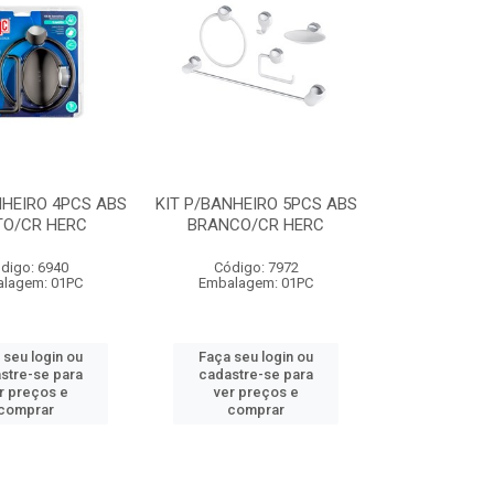
NHEIRO 4PCS ABS
KIT P/BANHEIRO 5PCS ABS
TO/CR HERC
BRANCO/CR HERC
digo: 6940
Código: 7972
lagem: 01PC
Embalagem: 01PC
 seu login ou
Faça seu login ou
stre-se para
cadastre-se para
r preços e
ver preços e
comprar
comprar