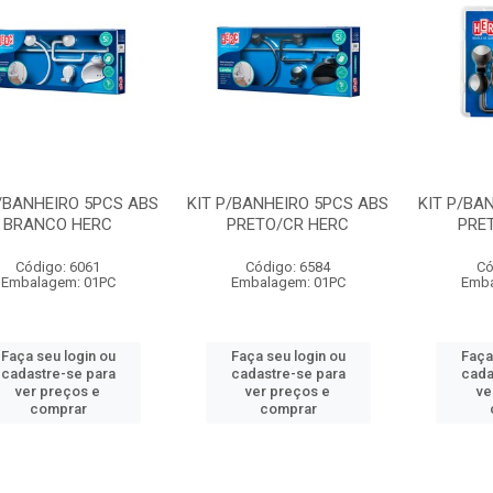
P/BANHEIRO 5PCS ABS
KIT P/BANHEIRO 5PCS ABS
KIT P/BA
BRANCO HERC
PRETO/CR HERC
PRE
Código: 6061
Código: 6584
Có
Embalagem: 01PC
Embalagem: 01PC
Emba
Faça seu login ou
Faça seu login ou
Faça
cadastre-se para
cadastre-se para
cada
ver preços e
ver preços e
ve
comprar
comprar