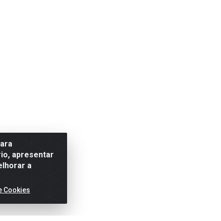
para
io, apresentar
elhorar a
e Cookies