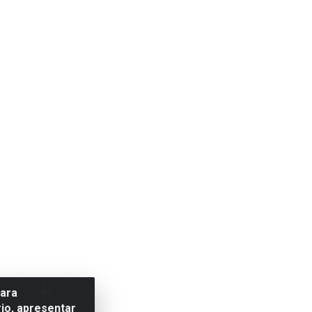
para
io, apresentar