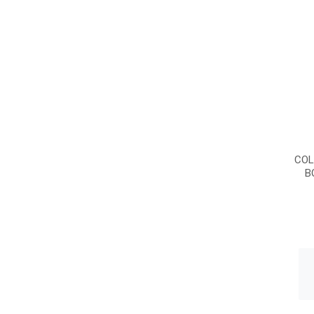
COL
B