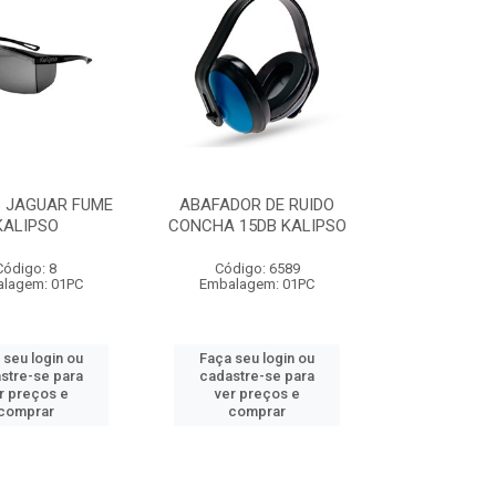
 JAGUAR FUME
ABAFADOR DE RUIDO
KALIPSO
CONCHA 15DB KALIPSO
Código: 8
Código: 6589
lagem: 01PC
Embalagem: 01PC
 seu login ou
Faça seu login ou
stre-se para
cadastre-se para
r preços e
ver preços e
comprar
comprar