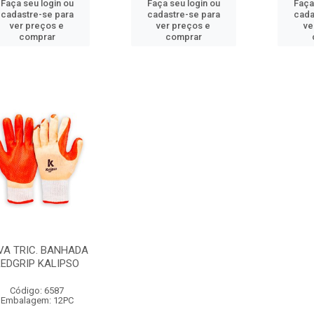
Faça seu login ou
Faça seu login ou
Faça
cadastre-se para
cadastre-se para
cada
ver preços e
ver preços e
ve
comprar
comprar
VA TRIC. BANHADA
REDGRIP KALIPSO
Código: 6587
Embalagem: 12PC