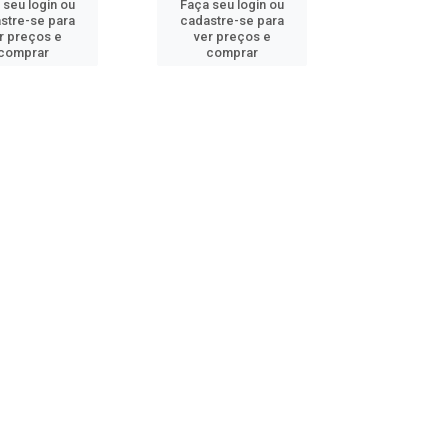
 seu login ou
Faça seu login ou
stre-se para
cadastre-se para
r preços e
ver preços e
comprar
comprar