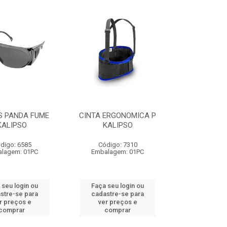
S PANDA FUME
CINTA ERGONOMICA P
KALIPSO
KALIPSO
digo: 6585
Código: 7310
lagem: 01PC
Embalagem: 01PC
 seu login ou
Faça seu login ou
stre-se para
cadastre-se para
r preços e
ver preços e
comprar
comprar