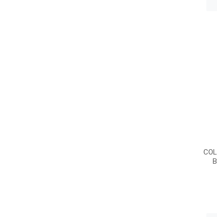
COL
B