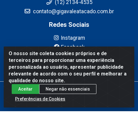
(12) 2134-4535
contato@gigavaleatacado.com.br
Redes Sociais
Instagram
Facebook
O nosso site coleta cookies próprios e de
YouTube
terceiros para proporcionar uma experiência
Linkedin
personalizada ao usuário, apresentar publicidade
relevante de acordo com o seu perfil e melhorar a
qualidade do nosso site.
Aceitar
Negar não essenciais
Gigavale Atacado - Av. Pedro Friggi, 451 - Vista Verde, São José
dos Campos/SP - CEP 12223-430 - CNPJ 08.978.600/0004-83
Preferências de Cookies