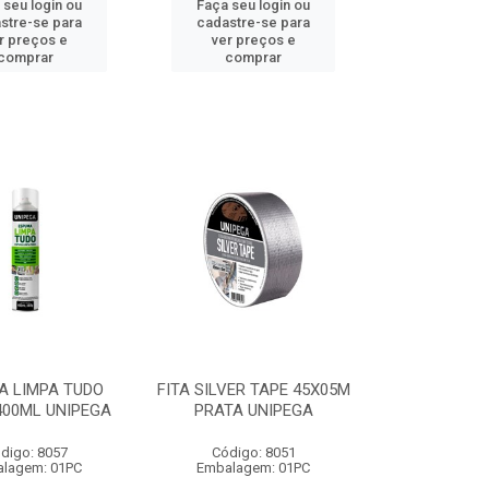
 seu login ou
Faça seu login ou
stre-se para
cadastre-se para
r preços e
ver preços e
comprar
comprar
A LIMPA TUDO
FITA SILVER TAPE 45X05M
400ML UNIPEGA
PRATA UNIPEGA
digo: 8057
Código: 8051
lagem: 01PC
Embalagem: 01PC