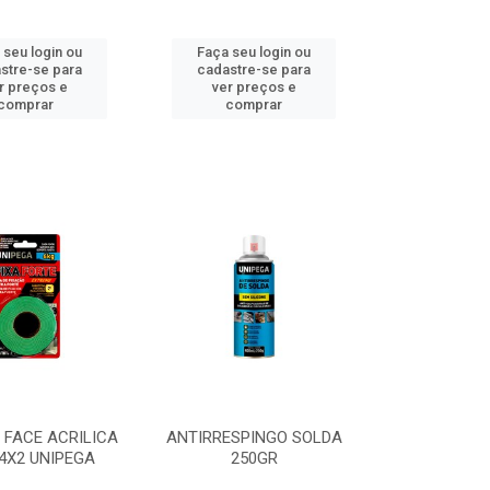
 seu login ou
Faça seu login ou
stre-se para
cadastre-se para
r preços e
ver preços e
comprar
comprar
P FACE ACRILICA
ANTIRRESPINGO SOLDA
4X2 UNIPEGA
250GR