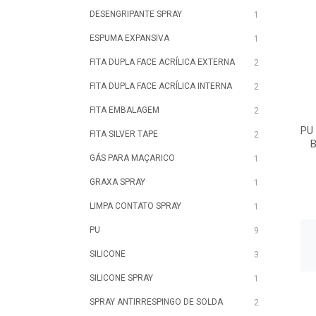
DESENGRIPANTE SPRAY
1
ESPUMA EXPANSIVA
1
FITA DUPLA FACE ACRÍLICA EXTERNA
2
FITA DUPLA FACE ACRÍLICA INTERNA
2
FITA EMBALAGEM
2
PU
FITA SILVER TAPE
2
GÁS PARA MAÇARICO
1
GRAXA SPRAY
1
LIMPA CONTATO SPRAY
1
PU
9
SILICONE
3
SILICONE SPRAY
1
SPRAY ANTIRRESPINGO DE SOLDA
2