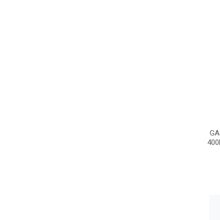
GA
400