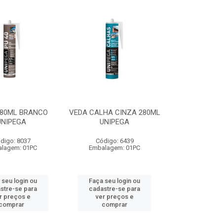
280ML BRANCO
VEDA CALHA CINZA 280ML
UNIPEGA
UNIPEGA
digo: 8037
Código: 6439
lagem: 01PC
Embalagem: 01PC
 seu login ou
Faça seu login ou
stre-se para
cadastre-se para
r preços e
ver preços e
comprar
comprar