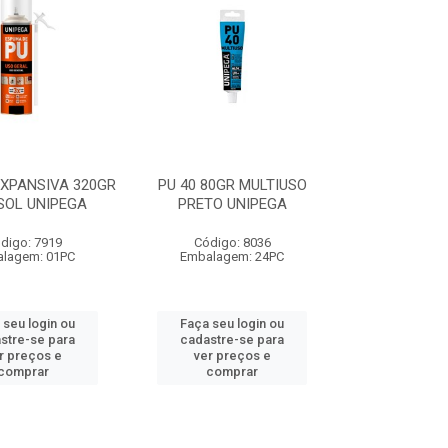
XPANSIVA 320GR
PU 40 80GR MULTIUSO
SOL UNIPEGA
PRETO UNIPEGA
digo: 7919
Código: 8036
lagem: 01PC
Embalagem: 24PC
 seu login ou
Faça seu login ou
stre-se para
cadastre-se para
r preços e
ver preços e
comprar
comprar