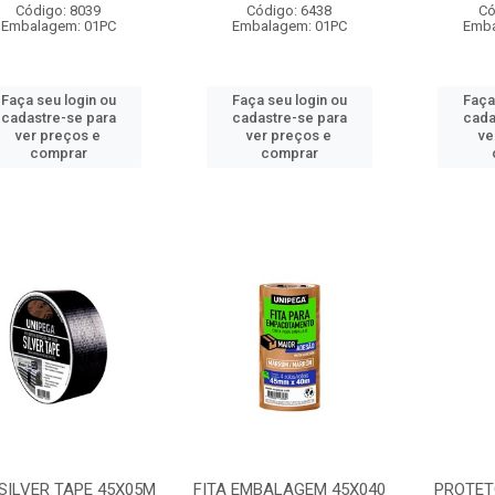
Código: 8039
Código: 6438
Có
Embalagem: 01PC
Embalagem: 01PC
Emba
Faça seu login ou
Faça seu login ou
Faça
cadastre-se para
cadastre-se para
cada
ver preços e
ver preços e
ve
comprar
comprar
 SILVER TAPE 45X05M
FITA EMBALAGEM 45X040
PROTET