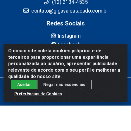
(12) 2134-4535
contato@gigavaleatacado.com.br
Redes Sociais
Instagram
Facebook
O nosso site coleta cookies próprios e de
YouTube
terceiros para proporcionar uma experiência
Linkedin
personalizada ao usuário, apresentar publicidade
relevante de acordo com o seu perfil e melhorar a
qualidade do nosso site.
Aceitar
Negar não essenciais
Gigavale Atacado - Av. Pedro Friggi, 451 - Vista Verde, São José
dos Campos/SP - CEP 12223-430 - CNPJ 08.978.600/0004-83
Preferências de Cookies