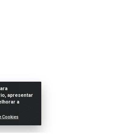
para
io, apresentar
elhorar a
e Cookies