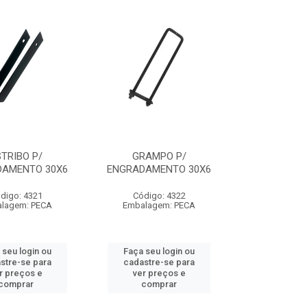
STRIBO P/
GRAMPO P/
DAMENTO 30X6
ENGRADAMENTO 30X6
digo: 4321
Código: 4322
lagem: PECA
Embalagem: PECA
 seu login ou
Faça seu login ou
stre-se para
cadastre-se para
r preços e
ver preços e
comprar
comprar