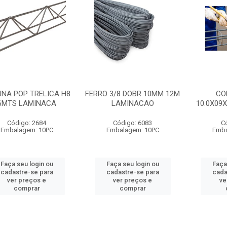
NA POP TRELICA H8
FERRO 3/8 DOBR 10MM 12M
CO
6MTS LAMINACA
LAMINACAO
10.0X09
Código: 2684
Código: 6083
C
Embalagem: 10PC
Embalagem: 10PC
Emba
Faça seu login ou
Faça seu login ou
Faça
cadastre-se para
cadastre-se para
cada
ver preços e
ver preços e
ve
comprar
comprar