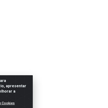
para
io, apresentar
elhorar a
e Cookies