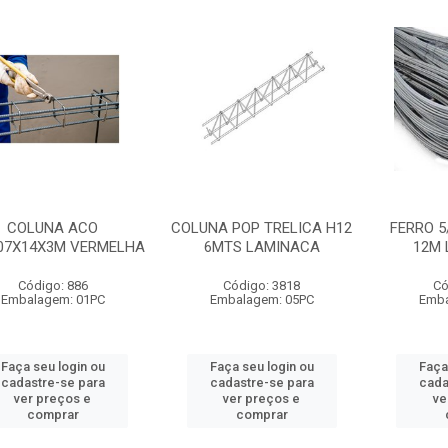
COLUNA ACO
COLUNA POP TRELICA H12
FERRO 5
X07X14X3M VERMELHA
6MTS LAMINACA
12M
Código: 886
Código: 3818
Có
Embalagem: 01PC
Embalagem: 05PC
Emba
Faça seu login ou
Faça seu login ou
Faça
cadastre-se para
cadastre-se para
cada
ver preços e
ver preços e
ve
comprar
comprar