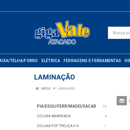
AIXA/TELHA/FORRO
ELÉTRICA
FERRAGENS E FERRAMENTAS
HI
LAMINAÇÃO
INÍCIO
LAMINAÇÃO
PIA/ESQU/FERR/MADEI/SACAR
10
COLUNA AMARRADA
4
COLUNA POP TRELIÇA H 8
1