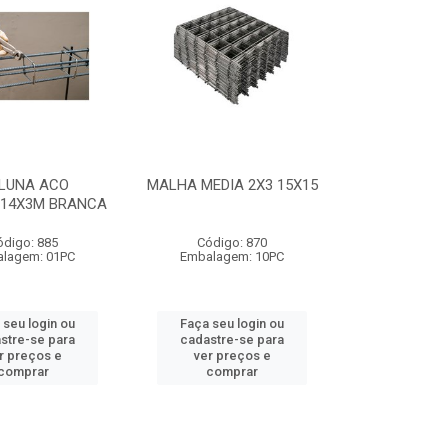
LUNA ACO
MALHA MEDIA 2X3 15X15
X14X3M BRANCA
ódigo: 885
Código: 870
lagem: 01PC
Embalagem: 10PC
 seu login ou
Faça seu login ou
stre-se para
cadastre-se para
r preços e
ver preços e
comprar
comprar