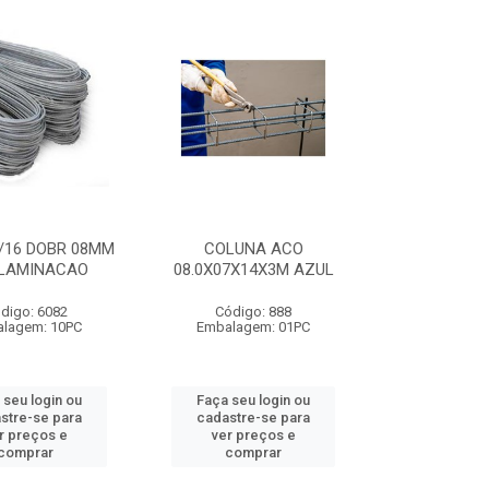
/16 DOBR 08MM
COLUNA ACO
 LAMINACAO
08.0X07X14X3M AZUL
digo: 6082
Código: 888
lagem: 10PC
Embalagem: 01PC
 seu login ou
Faça seu login ou
stre-se para
cadastre-se para
r preços e
ver preços e
comprar
comprar