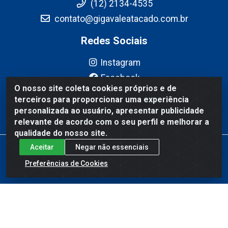
(12) 2134-4535
contato@gigavaleatacado.com.br
Redes Sociais
Instagram
Facebook
O nosso site coleta cookies próprios e de
YouTube
terceiros para proporcionar uma experiência
Linkedin
personalizada ao usuário, apresentar publicidade
relevante de acordo com o seu perfil e melhorar a
qualidade do nosso site.
Aceitar
Negar não essenciais
Gigavale Atacado - Av. Pedro Friggi, 451 - Vista Verde, São José
dos Campos/SP - CEP 12223-430 - CNPJ 08.978.600/0004-83
Preferências de Cookies