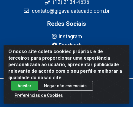
(12) 2134-4535
contato@gigavaleatacado.com.br
Redes Sociais
Instagram
Facebook
O nosso site coleta cookies próprios e de
YouTube
terceiros para proporcionar uma experiência
Linkedin
personalizada ao usuário, apresentar publicidade
relevante de acordo com o seu perfil e melhorar a
qualidade do nosso site.
Aceitar
Negar não essenciais
Gigavale Atacado - Av. Pedro Friggi, 451 - Vista Verde, São José
dos Campos/SP - CEP 12223-430 - CNPJ 08.978.600/0004-83
Preferências de Cookies