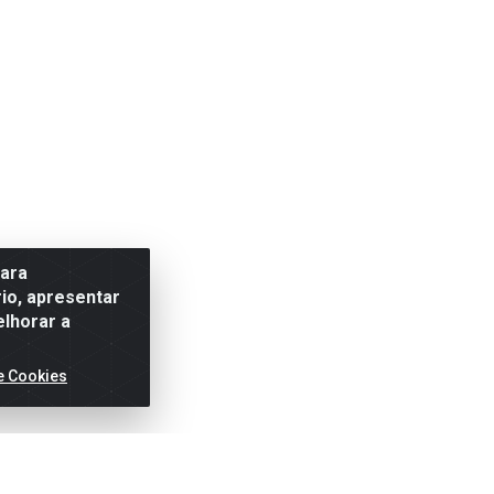
para
io, apresentar
elhorar a
e Cookies