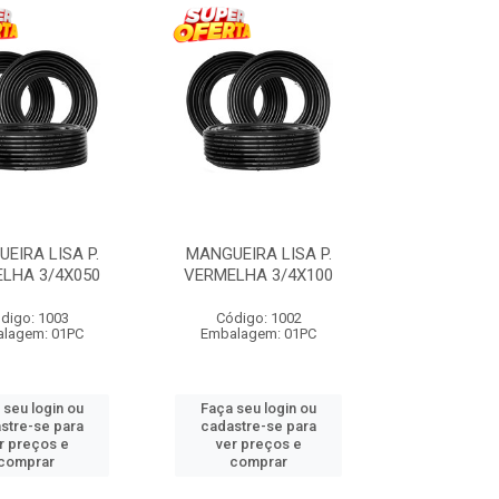
EIRA LISA P.
MANGUEIRA LISA P.
LHA 3/4X050
VERMELHA 3/4X100
digo: 1003
Código: 1002
lagem: 01PC
Embalagem: 01PC
 seu login ou
Faça seu login ou
stre-se para
cadastre-se para
r preços e
ver preços e
comprar
comprar