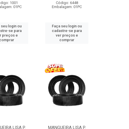
digo: 1001
Código: 6448
lagem: 01PC
Embalagem: 01PC
 seu login ou
Faça seu login ou
stre-se para
cadastre-se para
r preços e
ver preços e
comprar
comprar
EIRA LISA P.
MANGUEIRA LISA P.