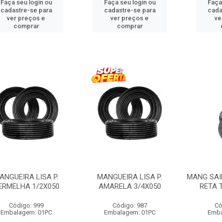
Faça seu login ou
Faça seu login ou
Faça
cadastre-se para
cadastre-se para
cada
ver preços e
ver preços e
ve
comprar
comprar
ANGUEIRA LISA P.
MANGUEIRA LISA P.
MANG SAI
ERMELHA 1/2X050
AMARELA 3/4X050
RETA 
Código: 999
Código: 987
Có
Embalagem: 01PC
Embalagem: 01PC
Emba