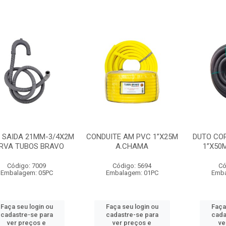
 SAIDA 21MM-3/4X2M
CONDUITE AM PVC 1”X25M
DUTO CO
RVA TUBOS BRAVO
A.CHAMA
1”X50
Código: 7009
Código: 5694
Có
Embalagem: 05PC
Embalagem: 01PC
Emba
Faça seu login ou
Faça seu login ou
Faça
cadastre-se para
cadastre-se para
cada
ver preços e
ver preços e
ve