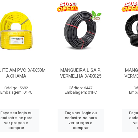
ITE AM PVC 3/4X50M
MANGUEIRA LISA P.
MANGU
A.CHAMA
VERMELHA 3/4X025
VERME
Código: 5682
Código: 6447
Có
Embalagem: 01PC
Embalagem: 01PC
Emba
Faça seu login ou
Faça seu login ou
Faça
cadastre-se para
cadastre-se para
cada
ver preços e
ver preços e
ve
comprar
comprar