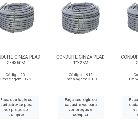
DUITE CINZA PEAD
CONDUITE CINZA PEAD
CONDUI
3/4X50M
1”X25M
Código: 231
Código: 1918
Có
Embalagem: 05PC
Embalagem: 01PC
Emba
Faça seu login ou
Faça seu login ou
Faça
cadastre-se para
cadastre-se para
cada
ver preços e
ver preços e
ve
comprar
comprar