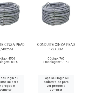
TE CINZA PEAD
CONDUITE CINZA PEAD
3/4X25M
1/2X50M
digo: 4506
Código: 765
lagem: 01PC
Embalagem: 01PC
 seu login ou
Faça seu login ou
stre-se para
cadastre-se para
r preços e
ver preços e
comprar
comprar