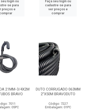
 seu login ou
Faça seu login ou
stre-se para
cadastre-se para
r preços e
ver preços e
comprar
comprar
DA 21MM-3/4X2M
DUTO CORRUGADO 063MM
TUBOS BRAVO
2”X50M BRAVODUTO
digo: 7011
Código: 7227
lagem: 05PC
Embalagem: 01PC