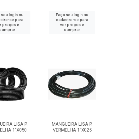
 seu login ou
Faça seu login ou
stre-se para
cadastre-se para
r preços e
ver preços e
comprar
comprar
EIRA LISA P.
MANGUEIRA LISA P.
ELHA 1”X050
VERMELHA 1”X025