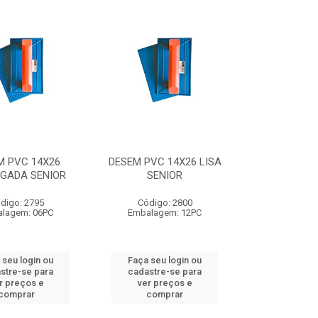
M PVC 14X26
DESEM PVC 14X26 LISA
GADA SENIOR
SENIOR
digo: 2795
Código: 2800
lagem: 06PC
Embalagem: 12PC
 seu login ou
Faça seu login ou
stre-se para
cadastre-se para
r preços e
ver preços e
comprar
comprar