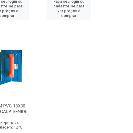
 seu login ou
Faça seu login ou
stre-se para
cadastre-se para
r preços e
ver preços e
comprar
comprar
M PVC 18X30
GADA SENIOR
digo: 1674
lagem: 12PC