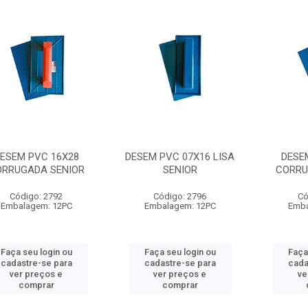
ESEM PVC 16X28
DESEM PVC 07X16 LISA
DESE
ORRUGADA SENIOR
SENIOR
CORRU
Código: 2792
Código: 2796
Có
Embalagem: 12PC
Embalagem: 12PC
Emba
Faça seu login ou
Faça seu login ou
Faça
cadastre-se para
cadastre-se para
cada
ver preços e
ver preços e
ve
comprar
comprar