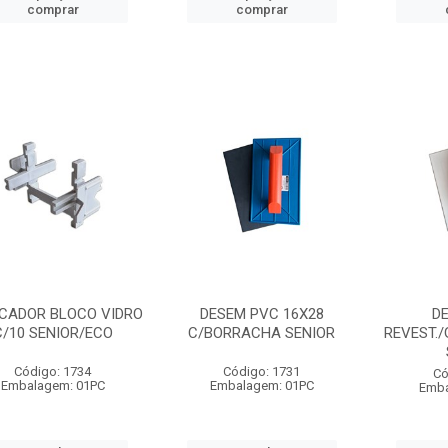
comprar
comprar
CADOR BLOCO VIDRO
DESEM PVC 16X28
D
C/10 SENIOR/ECO
C/BORRACHA SENIOR
REVEST./
Código: 1734
Código: 1731
Có
Embalagem: 01PC
Embalagem: 01PC
Emba