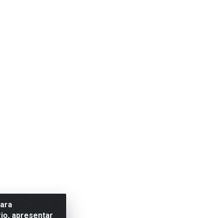
para
io, apresentar