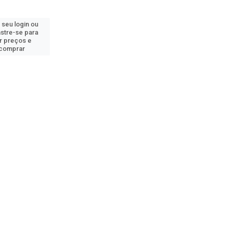
 seu login ou
stre-se para
r preços e
comprar