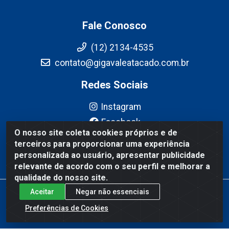
Fale Conosco
(12) 2134-4535
contato@gigavaleatacado.com.br
Redes Sociais
Instagram
Facebook
O nosso site coleta cookies próprios e de
YouTube
terceiros para proporcionar uma experiência
Linkedin
personalizada ao usuário, apresentar publicidade
relevante de acordo com o seu perfil e melhorar a
qualidade do nosso site.
Aceitar
Negar não essenciais
Gigavale Atacado - Av. Pedro Friggi, 451 - Vista Verde, São José
dos Campos/SP - CEP 12223-430 - CNPJ 08.978.600/0004-83
Preferências de Cookies