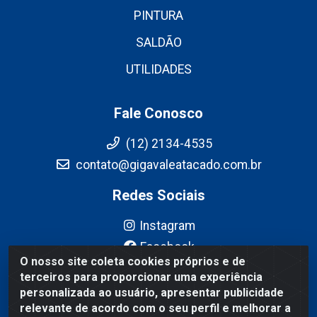
PINTURA
SALDÃO
UTILIDADES
Fale Conosco
(12) 2134-4535
contato@gigavaleatacado.com.br
Redes Sociais
Instagram
Facebook
O nosso site coleta cookies próprios e de
YouTube
terceiros para proporcionar uma experiência
Linkedin
personalizada ao usuário, apresentar publicidade
relevante de acordo com o seu perfil e melhorar a