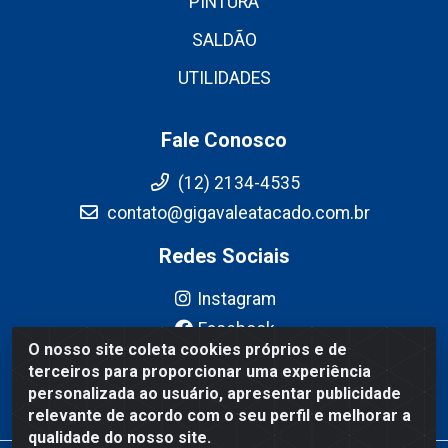
PINTURA
SALDÃO
UTILIDADES
Fale Conosco
(12) 2134-4535
contato@gigavaleatacado.com.br
Redes Sociais
Instagram
Facebook
O nosso site coleta cookies próprios e de
YouTube
terceiros para proporcionar uma experiência
Linkedin
personalizada ao usuário, apresentar publicidade
relevante de acordo com o seu perfil e melhorar a
qualidade do nosso site.