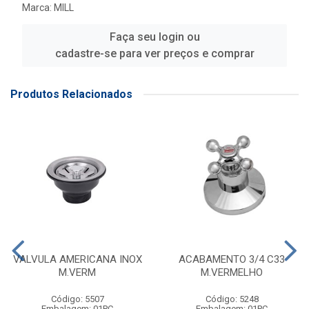
Marca:
MILL
Faça seu login ou
cadastre-se para ver preços e comprar
Produtos Relacionados
VALVULA AMERICANA INOX
ACABAMENTO 3/4 C33
M.VERM
M.VERMELHO
Código: 5507
Código: 5248
Embalagem: 01PC
Embalagem: 01PC