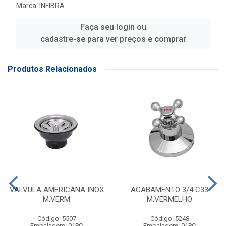
Marca:
INFIBRA
Faça seu login ou
cadastre-se para ver preços e comprar
Produtos Relacionados
VALVULA AMERICANA INOX
ACABAMENTO 3/4 C33
M.VERM
M.VERMELHO
Código: 5507
Código: 5248
Embalagem: 01PC
Embalagem: 01PC