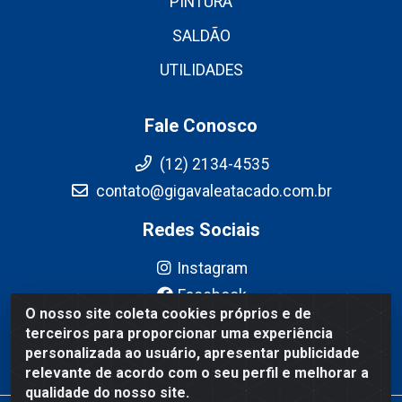
PINTURA
SALDÃO
UTILIDADES
Fale Conosco
(12) 2134-4535
contato@gigavaleatacado.com.br
Redes Sociais
Instagram
Facebook
O nosso site coleta cookies próprios e de
YouTube
terceiros para proporcionar uma experiência
Linkedin
personalizada ao usuário, apresentar publicidade
relevante de acordo com o seu perfil e melhorar a
qualidade do nosso site.